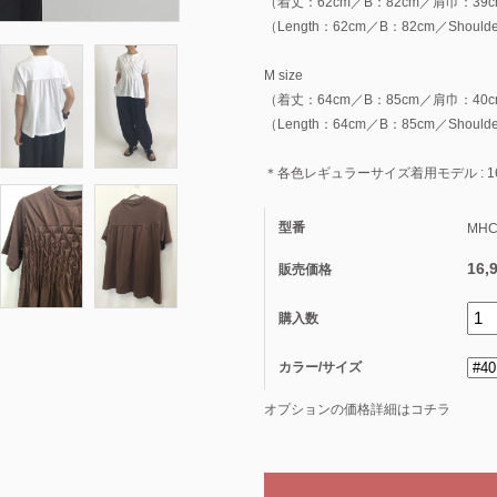
（着丈：62cm／B：82cm／肩巾：39c
（Length：62cm／B：82cm／Shoulder
M size
（着丈：64cm／B：85cm／肩巾：40c
（Length：64cm／B：85cm／Shoulder
＊各色レギュラーサイズ着用モデル : 16
型番
MHC
16,
販売価格
購入数
カラー/サイズ
オプションの価格詳細はコチラ