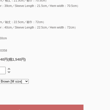
m／袖丈：21.5cm／裾巾：70.5cm）
：39cm／Sleeve Length：21.5cm／Hem width：70.5cm）
m／袖丈：22.5cm／裾巾：72cm）
：40cm／Sleeve Length：22.5cm／Hem width：72cm）
0cm
0358
940円(税1,540円)