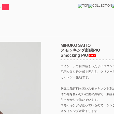
る
0
MIHOKO SAITO
スモッキング刺繍P/O
Smocking P/O
ハイゲージで目の詰まったサイロコン
毛羽を取り透け感を押さえ、クリアー
カットソー生地です。
胸元に幾何柄っぽいスモッキングを刺
体の線を拾わない程度の身幅で、刺繍
引っかかりを防いでいます。
スモッキングが凝っているので、シン
スタイリングが決まります。