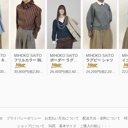
ITO
MIHOKO SAITO
MIHOKO SAITO
MIHOKO SAITO
MI
 BL
フリルカラー BL
ボーダー ラグビー シャツ
ラグビー シャツ
イニシャ
33,000円(税3,000円)
30,800円(税2,800円)
26,400円(税2,400円)
24,200円(税2,200円)
せ
プライバシーポリシー
お支払い方法について
配送方法・送料について
特
ショップについて
SIZE 基本サイズ
ご購入の前に・・・