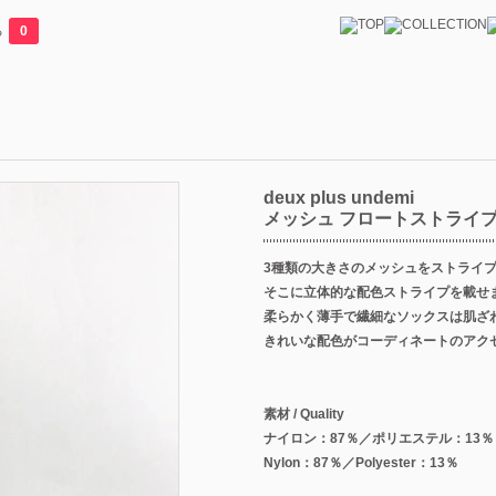
る
0
deux plus undemi
メッシュ フロートストライプ
3種類の大きさのメッシュをストライ
そこに立体的な配色ストライプを載せ
柔らかく薄手で繊細なソックスは肌ざ
きれいな配色がコーディネートのアク
素材 / Quality
ナイロン：87％／ポリエステル：13％
Nylon：87％／Polyester：13％