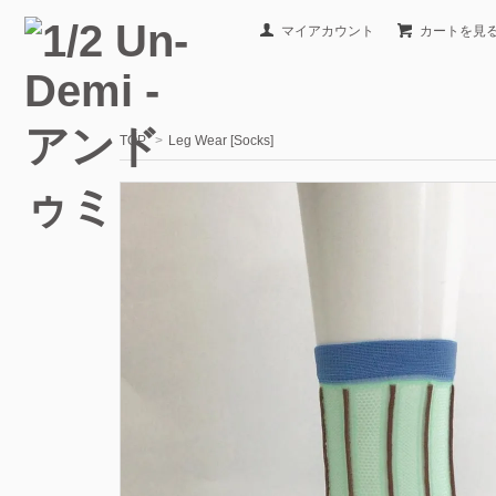
マイアカウント
カートを見
TOP
>
Leg Wear [Socks]