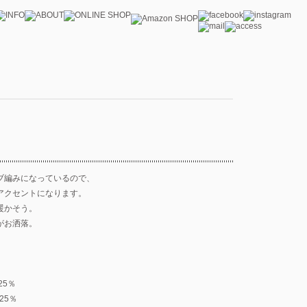
ブ編みになっているので、
アクセントになります。
暖かそう。
がお洒落。
25％
：25％