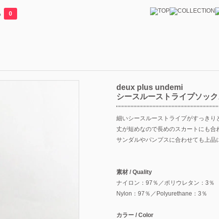
る
0
deux plus undemi
シースルーストライプソック
細いシースルーストライプがすっきり
丈が短めなので長めのスカートにも合
サンダルやパンプスに合わせても上品
素材 / Quality
ナイロン：97％／ポリウレタン：3％
Nylon：97％／Polyurethane：3％
カラー / Color