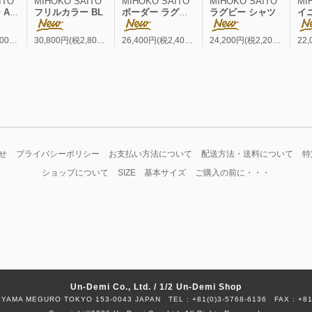
ITO
MIHOKO SAITO
MIHOKO SAITO
MIHOKO SAITO
MI
 BL
フリルカラー BL
ボーダー ラグビー シャツ
ラグビー シャツ
イニシャ
33,000円(税3,000円)
30,800円(税2,800円)
26,400円(税2,400円)
24,200円(税2,200円)
せ
プライバシーポリシー
お支払い方法について
配送方法・送料について
特
ショップについて
SIZE 基本サイズ
ご購入の前に・・・
Un-Demi Co., Ltd. / 1/2 Un-Demi Shop
HIYAMA MEGURO TOKYO 153-0043 JAPAN
TEL : +81(0)3-5768-6136
FAX : +81