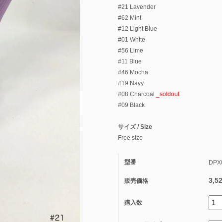
#21 Lavender
#62 Mint
#12 Light Blue
#01 White
#56 Lime
#11 Blue
#46 Mocha
#19 Navy
#08 Charcoal
_soldout
#09 Black
サイズ / Size
Free size
型番
DPX
3,5
販売価格
購入数