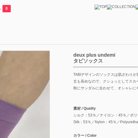
る
0
deux plus undemi
タビソックス
TABIデザインのソックスは肌ざわり
丈も長めなので、クシュッとしてスカ
秋にサンダルに合わせて、オシャレに
素材 / Quality
シルク：53％／ナイロン：45％／ポリ
Silk：53％／Nylon：45％／Polyuret
カラー / Color