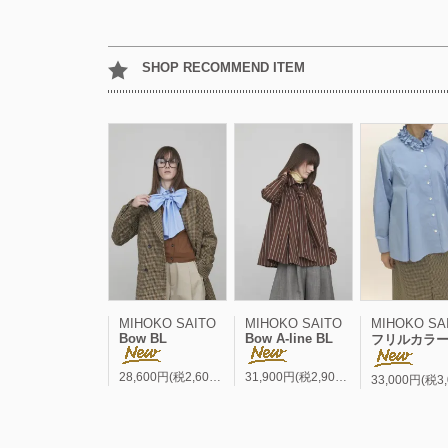
SHOP RECOMMEND ITEM
MIHOKO SAITO
MIHOKO SAITO
MIHOKO SA
Bow BL
Bow A-line BL
フリルカラー A-line
28,600円(税2,600円)
31,900円(税2,900円)