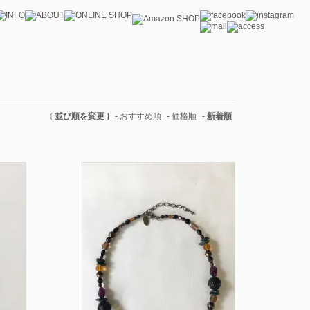
[ 並び順を変更 ]
-
おすすめ順
-
価格順
-
新着順